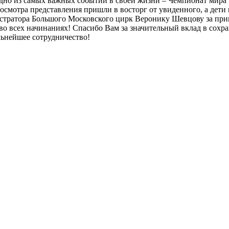
одно из самых важных событий в своей жизни – Чемпионат мира 
росмотра представления пришли в восторг от увиденного, а дети
истратора Большого Московского цирк Веронику Шевцову за при
 во всех начинаниях! Спасибо Вам за значительный вклад в сох
льнейшее сотрудничество!