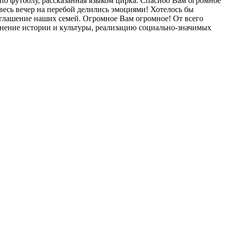
по футболу, рассказанная языком цирка. Спасибо Вам огромное
 весь вечер на перебой делились эмоциями! Хотелось бы
глашение наших семей. Огромное Вам огромное! От всего
ранение истории и культуры, реализацию социально-значимых