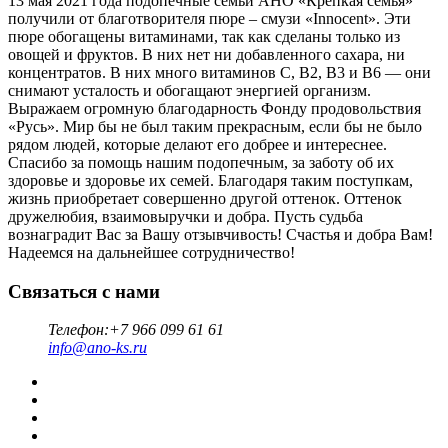
13 мая 2021 года подопечные семьи АНО «Крепкая семья»
получили от благотворителя пюре – смузи «Innocent». Эти
пюре обогащены витаминами, так как сделаны только из
овощей и фруктов. В них нет ни добавленного сахара, ни
концентратов. В них много витаминов С, В2, В3 и В6 — они
снимают усталость и обогащают энергией организм.
Выражаем огромную благодарность Фонду продовольствия
«Русь». Мир бы не был таким прекрасным, если бы не было
рядом людей, которые делают его добрее и интереснее.
Спасибо за помощь нашим подопечным, за заботу об их
здоровье и здоровье их семей. Благодаря таким поступкам,
жизнь приобретает совершенно другой оттенок. Оттенок
дружелюбия, взаимовыручки и добра. Пусть судьба
вознаградит Вас за Вашу отзывчивость! Счастья и добра Вам!
Надеемся на дальнейшее сотрудничество!
Связаться с нами
Телефон:
+7 966 099 61 61
info@ano-ks.ru