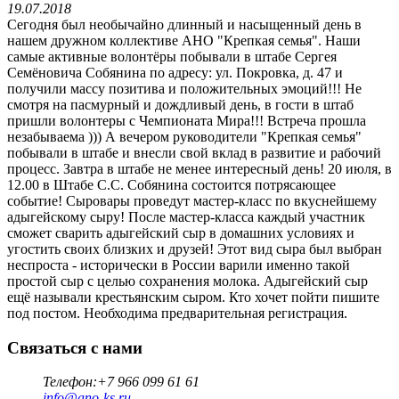
19.07.2018
Сегодня был необычайно длинный и насыщенный день в
нашем дружном коллективе АНО "Крепкая семья". Наши
самые активные волонтёры побывали в штабе Сергея
Семёновича Собянина по адресу: ул. Покровка, д. 47 и
получили массу позитива и положительных эмоций!!! Не
смотря на пасмурный и дождливый день, в гости в штаб
пришли волонтеры с Чемпионата Мира!!! Встреча прошла
незабываема ))) А вечером руководители "Крепкая семья"
побывали в штабе и внесли свой вклад в развитие и рабочий
процесс. Завтра в штабе не менее интересный день! 20 июля, в
12.00 в Штабе С.С. Собянина состоится потрясающее
событие! Сыровары проведут мастер-класс по вкуснейшему
адыгейскому сыру! После мастер-класса каждый участник
сможет сварить адыгейский сыр в домашних условиях и
угостить своих близких и друзей! Этот вид сыра был выбран
неспроста - исторически в России варили именно такой
простой сыр с целью сохранения молока. Адыгейский сыр
ещё называли крестьянским сыром. Кто хочет пойти пишите
под постом. Необходима предварительная регистрация.
Связаться с нами
Телефон:
+7 966 099 61 61
info@ano-ks.ru